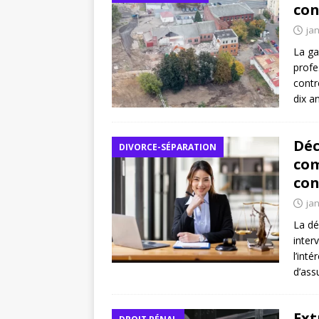
con
jan
La ga
profe
contr
dix a
Déc
DIVORCE-SÉPARATION
com
con
jan
La dé
inter
l’int
d’ass
Ext