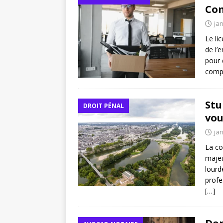
Com
jan
Le li
de l’
pour 
comp
Stu
DROIT PÉNAL
vou
jan
La co
majeu
lourd
profe
[…]