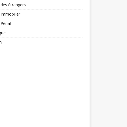
 des étrangers
 Immobilier
 Pénal
ique
n