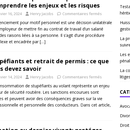
prendre les enjeux et les risques
Test
hériti
vier 16, 2024
Henry Jacobs
Commentaires fermés
Huiss
cenciement pour motif personnel est une décision unilatérale
gesti
employeur de mettre fin au contrat de travail d’un salarié
des raisons liées à sa personne. Il s’agit d’une procédure
La pr
lexe et encadrée par
[…]
suivr
Les e
péfiants et retrait de permis : ce que
pénal
s devez savoir
La co
litige
vier 14, 2024
Henry Jacobs
Commentaires fermés
nsommation de stupéfiants au volant représente un enjeu
CAT
r de sécurité routière. Les sanctions encourues sont
es et peuvent avoir des conséquences graves sur la vie
ssionnelle et personnelle des conducteurs. Dans cet article,
Avoc
Divor
Droi