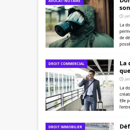
Don
AVOCAT-NOTAIRE
son
jan
La do
perme
de dé
possi
La 
DROIT COMMERCIAL
que
jan
La do
créat
Elle 
l’ent
Déf
DROIT IMMOBILIER