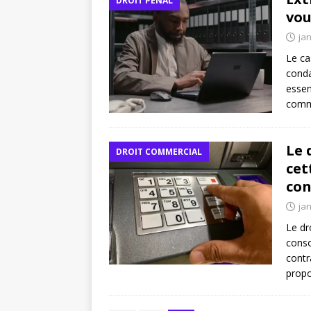
DROIT PÉNAL
vou
jan
Le ca
conda
essen
comme
Le 
DROIT COMMERCIAL
cet
co
jan
Le dr
conso
contr
propo