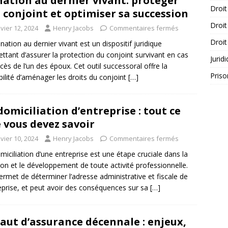
ation au dernier vivant: protéger
Droit
 conjoint et optimiser sa succession
Droit
vier 12, 2024
Henry Jacobs
Commentaires fermés
Droit
nation au dernier vivant est un dispositif juridique
ttant d’assurer la protection du conjoint survivant en cas
Jurid
cès de l’un des époux. Cet outil successoral offre la
Priso
bilité d’aménager les droits du conjoint
[…]
domiciliation d’entreprise : tout ce
 vous devez savoir
vier 10, 2024
Henry Jacobs
Commentaires fermés
miciliation d’une entreprise est une étape cruciale dans la
ion et le développement de toute activité professionnelle.
permet de déterminer l’adresse administrative et fiscale de
reprise, et peut avoir des conséquences sur sa
[…]
aut d’assurance décennale : enjeux,