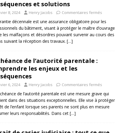
séquences et solutions
vier 8, 2024
Henry Jacobs
Commentaires fermés
rantie décennale est une assurance obligatoire pour les
ssionnels du bâtiment, visant à protéger le maître d’ouvrage
e les malfaçons et désordres pouvant survenir au cours des
ns suivant la réception des travaux.
[…]
héance de l’autorité parentale :
prendre les enjeux et les
séquences
vier 6, 2024
Henry Jacobs
Commentaires fermés
chéance de l’autorité parentale est une mesure grave qui
vient dans des situations exceptionnelles. Elle vise à protéger
érêt de l’enfant lorsque ses parents ne sont plus en mesure
umer leurs responsabilités. Dans cet
[…]
rait de casier judiciaire : tout ce que