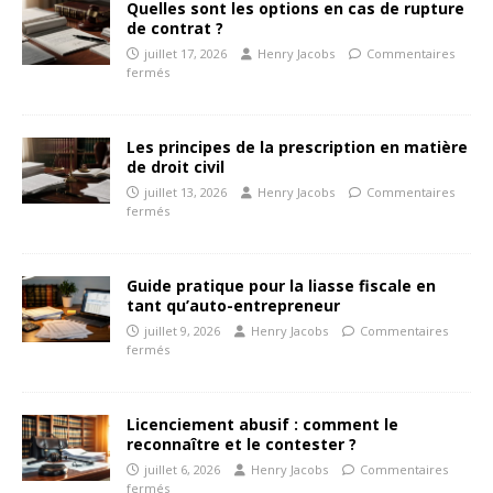
Quelles sont les options en cas de rupture
de contrat ?
juillet 17, 2026
Henry Jacobs
Commentaires
fermés
Les principes de la prescription en matière
de droit civil
juillet 13, 2026
Henry Jacobs
Commentaires
fermés
Guide pratique pour la liasse fiscale en
tant qu’auto-entrepreneur
juillet 9, 2026
Henry Jacobs
Commentaires
fermés
Licenciement abusif : comment le
reconnaître et le contester ?
juillet 6, 2026
Henry Jacobs
Commentaires
fermés