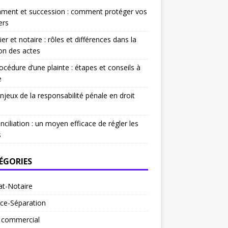
ament et succession : comment protéger vos
ers
ier et notaire : rôles et différences dans la
on des actes
océdure d’une plainte : étapes et conseils à
e
njeux de la responsabilité pénale en droit
nciliation : un moyen efficace de régler les
s
ÉGORIES
at-Notaire
ce-Séparation
t commercial