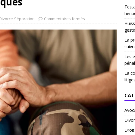
iqués
Test
hériti
Divorce-Séparation
Commentaires fermés
Huiss
gesti
La pr
suivr
Les e
pénal
La co
litige
CAT
Avoc
Divor
Droi