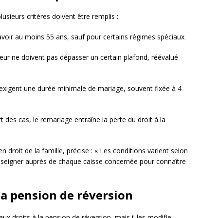
usieurs critères doivent être remplis :
avoir au moins 55 ans, sauf pour certains régimes spéciaux.
ur ne doivent pas dépasser un certain plafond, réévalué
 exigent une durée minimale de mariage, souvent fixée à 4
t des cas, le remariage entraîne la perte du droit à la
n droit de la famille, précise : « Les conditions varient selon
 renseigner auprès de chaque caisse concernée pour connaître
la pension de réversion
x droits à la pension de réversion, mais il les modifie