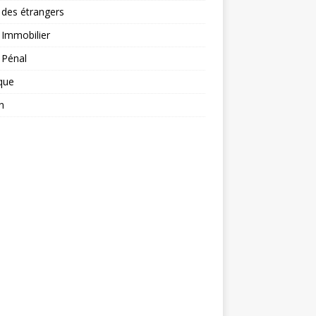
 des étrangers
 Immobilier
 Pénal
ique
n