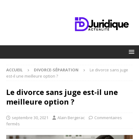
ACCUEIL
DIVORCE-SÉPARATION
Le divorce sans juge
est-il une meilleure option ?
Le divorce sans juge est-il une
meilleure option ?
septembre 30, 2021
Alain Bergerac
Commentaires
fermés