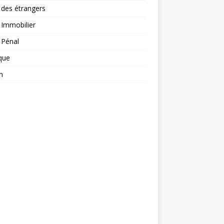
 des étrangers
 Immobilier
 Pénal
ique
n