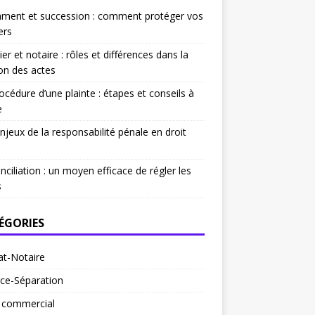
ament et succession : comment protéger vos
ers
ier et notaire : rôles et différences dans la
on des actes
océdure d’une plainte : étapes et conseils à
e
njeux de la responsabilité pénale en droit
nciliation : un moyen efficace de régler les
s
ÉGORIES
at-Notaire
ce-Séparation
t commercial