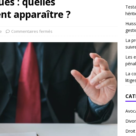
es : quelles
Test
nt apparaître ?
hériti
Huiss
gesti
e
Commentaires fermés
La pr
suivr
Les e
pénal
La co
litige
CAT
Avoc
Divor
Droi