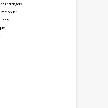
 des étrangers
 Immobilier
 Pénal
ique
n