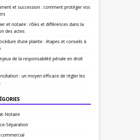
ament et succession : comment protéger vos
ers
ier et notaire : rôles et différences dans la
on des actes
océdure d’une plainte : étapes et conseils à
e
njeux de la responsabilité pénale en droit
nciliation : un moyen efficace de régler les
s
ÉGORIES
at-Notaire
ce-Séparation
t commercial