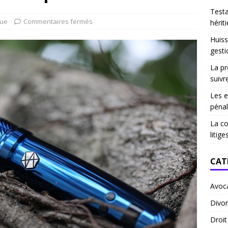
Test
que
Commentaires fermés
hériti
Huiss
gesti
La pr
suivr
Les e
pénal
La co
litige
CAT
Avoc
Divor
Droi