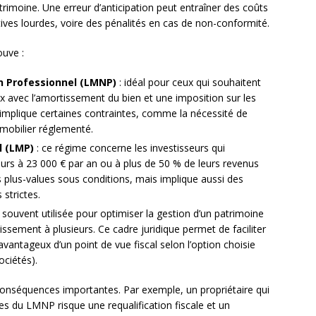
atrimoine. Une erreur d’anticipation peut entraîner des coûts
ives lourdes, voire des pénalités en cas de non-conformité.
ouve :
n Professionnel (LMNP)
: idéal pour ceux qui souhaitent
ux avec l’amortissement du bien et une imposition sur les
t implique certaines contraintes, comme la nécessité de
mobilier réglementé.
l (LMP)
: ce régime concerne les investisseurs qui
eurs à 23 000 € par an ou à plus de 50 % de leurs revenus
 plus-values sous conditions, mais implique aussi des
 strictes.
 souvent utilisée pour optimiser la gestion d’un patrimoine
ssement à plusieurs. Ce cadre juridique permet de faciliter
vantageux d’un point de vue fiscal selon l’option choisie
ociétés).
onséquences importantes. Par exemple, un propriétaire qui
es du LMNP risque une requalification fiscale et un