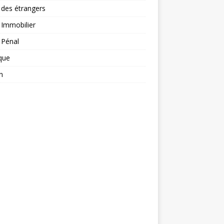
 des étrangers
 Immobilier
 Pénal
ique
n