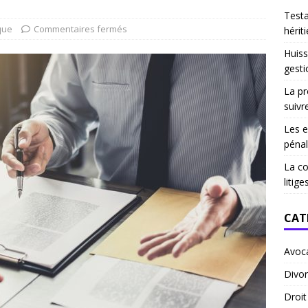
Test
que
Commentaires fermés
hériti
Huiss
gesti
La pr
suivr
Les e
pénal
La co
litige
CAT
Avoc
Divor
Droi