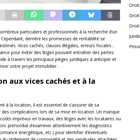
Droit
Droit
Droit
 nombreux particuliers et professionnels à la recherche d’un
Jurid
 Cependant, derrière les promesses de rentabilité se
stimés. Vices cachés, clauses illégales, erreurs fiscales…
Priso
lance pour éviter des litiges pouvant entraîner des pertes
de à travers les principaux pièges juridiques à anticiper et
iser votre projet immobilier.
on aux vices cachés et à la
é à la location, il est essentiel de s’assurer de sa
ter des complications lors de sa mise en location. Un manque
 coûts imprévus en travaux, des litiges avec les locataires ou
 donc primordial d’examiner attentivement les diagnostics
formance énergétique, etc.) pour identifier d’éventuels
ie du règlement de copropriété et des servitudes attachées