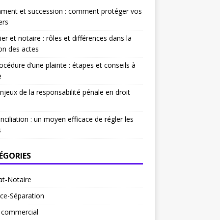
ament et succession : comment protéger vos
ers
ier et notaire : rôles et différences dans la
on des actes
océdure d’une plainte : étapes et conseils à
e
njeux de la responsabilité pénale en droit
nciliation : un moyen efficace de régler les
s
ÉGORIES
at-Notaire
ce-Séparation
t commercial