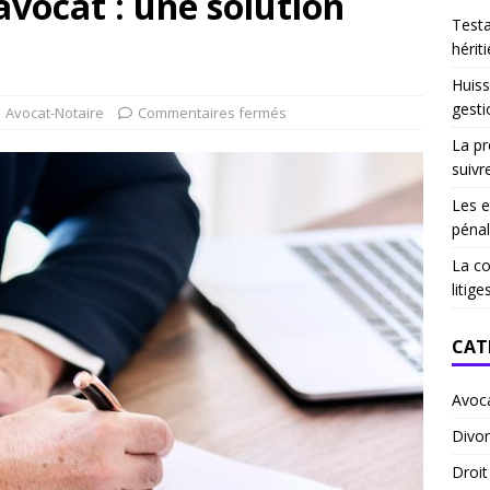
vocat : une solution
Test
hériti
Huiss
gesti
Avocat-Notaire
Commentaires fermés
La pr
suivr
Les e
pénal
La co
litige
CAT
Avoc
Divor
Droi