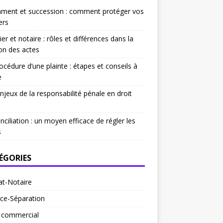
ament et succession : comment protéger vos
ers
ier et notaire : rôles et différences dans la
on des actes
océdure d’une plainte : étapes et conseils à
e
njeux de la responsabilité pénale en droit
nciliation : un moyen efficace de régler les
s
ÉGORIES
at-Notaire
ce-Séparation
t commercial