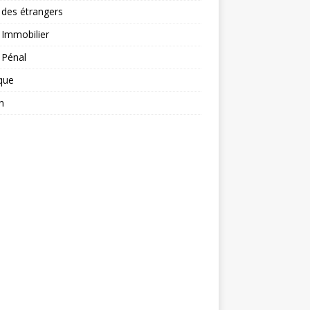
 des étrangers
 Immobilier
 Pénal
ique
n