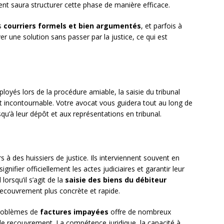
t saura structurer cette phase de manière efficace.
es
courriers formels et bien argumentés
, et parfois à
r une solution sans passer par la justice, ce qui est
loyés lors de la procédure amiable, la saisie du tribunal
t incontournable. Votre avocat vous guidera tout au long de
squ’à leur dépôt et aux représentations en tribunal.
s à des huissiers de justice. Ils interviennent souvent en
gnifier officiellement les actes judiciaires et garantir leur
lorsqu’il s’agit de la
saisie des biens du débiteur
recouvrement plus concrète et rapide.
problèmes de
factures impayées
offre de nombreux
e recouvrement. La compétence juridique, la capacité à