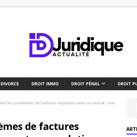
DIVORCE
DROIT IMMO
DROIT PÉNAL
DROIT PU
re les problèmes de factures impayées avec un avocat : une
èmes de factures
ART