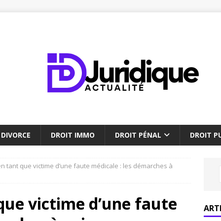
DIVORCE
DROIT IMMO
DROIT PÉNAL
DROIT PU
en tant que victime d’une faute médicale : les démarches à
 que victime d’une faute
ART