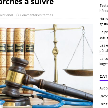
arches à suivre
Test
hériti
oit Pénal
Commentaires fermés
Huiss
gesti
La pr
suivr
Les e
pénal
La co
litige
CAT
Avoc
Divor
Droi