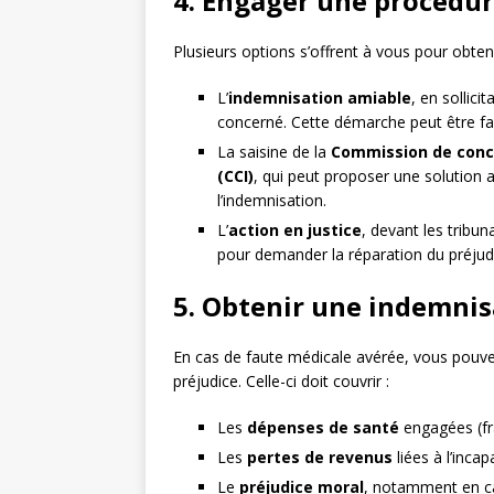
4. Engager une procédur
Plusieurs options s’offrent à vous pour obteni
L’
indemnisation amiable
, en sollici
concerné. Cette démarche peut être fac
La saisine de la
Commission de conci
(CCI)
, qui peut proposer une solution 
l’indemnisation.
L’
action en justice
, devant les tribun
pour demander la réparation du préjudi
5. Obtenir une indemnis
En cas de faute médicale avérée, vous pouv
préjudice. Celle-ci doit couvrir :
Les
dépenses de santé
engagées (fr
Les
pertes de revenus
liées à l’incap
Le
préjudice moral
, notamment en cas