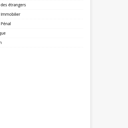
 des étrangers
 Immobilier
 Pénal
ique
n