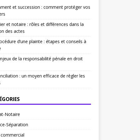
ament et succession : comment protéger vos
ers
ier et notaire : rôles et différences dans la
on des actes
océdure d’une plainte : étapes et conseils à
e
njeux de la responsabilité pénale en droit
nciliation : un moyen efficace de régler les
s
ÉGORIES
at-Notaire
ce-Séparation
t commercial