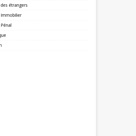
 des étrangers
 Immobilier
 Pénal
ique
n