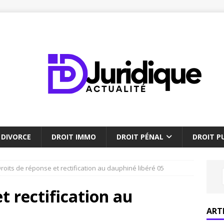
DIVORCE
DROIT IMMO
DROIT PÉNAL
DROIT PU
roits de réponse et rectification au dauphiné libéré 05
t rectification au
ART