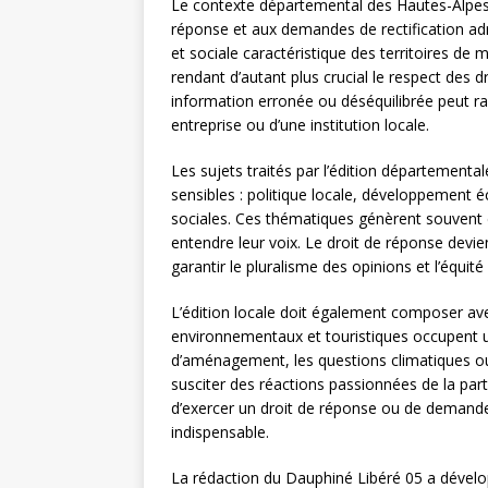
Le contexte départemental des Hautes-Alpes c
réponse et aux demandes de rectification a
et sociale caractéristique des territoires de
rendant d’autant plus crucial le respect des
information erronée ou déséquilibrée peut rap
entreprise ou d’une institution locale.
Les sujets traités par l’édition départemen
sensibles : politique locale, développemen
sociales. Ces thématiques génèrent souvent d
entendre leur voix. Le droit de réponse devi
garantir le pluralisme des opinions et l’équité
L’édition locale doit également composer avec 
environnementaux et touristiques occupent u
d’aménagement, les questions climatiques ou
susciter des réactions passionnées de la part
d’exercer un droit de réponse ou de demande
indispensable.
La rédaction du Dauphiné Libéré 05 a dévelop