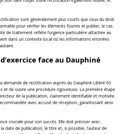
 doit faire l’objet d’une rectification également visible, et
tification sont généralement plus courts que ceux du droit
onnable pour vérifier les éléments fournis et publier, le cas
ité de traitement reflète l’urgence particulière attachée au
ment dans un contexte local où les informations erronées
utaire.
 d’exercice face au Dauphiné
e la demande de rectification auprès du Dauphiné Libéré 05
es et de suivre une procédure rigoureuse. La première étape
ecteur de la publication, clairement identifiable et motivée.
recommandée avec accusé de réception, garantissant ainsi
e cruciale pour son succès. Elle doit préciser avec
 date de publication, le titre et, si possible, l’auteur de