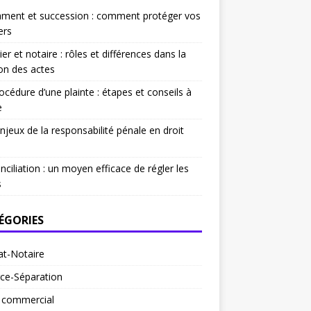
ament et succession : comment protéger vos
ers
ier et notaire : rôles et différences dans la
on des actes
océdure d’une plainte : étapes et conseils à
e
njeux de la responsabilité pénale en droit
nciliation : un moyen efficace de régler les
s
ÉGORIES
at-Notaire
ce-Séparation
t commercial