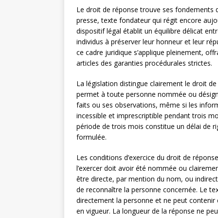
Le droit de réponse trouve ses fondements dans 
presse, texte fondateur qui régit encore aujou
dispositif légal établit un équilibre délicat ent
individus à préserver leur honneur et leur ré
ce cadre juridique s’applique pleinement, of
articles des garanties procédurales strictes.
La législation distingue clairement le droit d
permet à toute personne nommée ou désignée 
faits ou ses observations, même si les informa
incessible et imprescriptible pendant trois moi
période de trois mois constitue un délai de 
formulée.
Les conditions d’exercice du droit de répons
l’exercer doit avoir été nommée ou clairement i
être directe, par mention du nom, ou indirec
de reconnaître la personne concernée. Le text
directement la personne et ne peut contenir d
en vigueur. La longueur de la réponse ne peut 