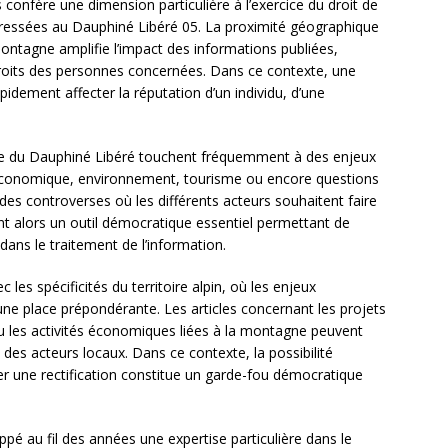
onfère une dimension particulière à l’exercice du droit de
dressées au Dauphiné Libéré 05. La proximité géographique
 montagne amplifie l’impact des informations publiées,
 droits des personnes concernées. Dans ce contexte, une
idement affecter la réputation d’un individu, d’une
tale du Dauphiné Libéré touchent fréquemment à des enjeux
t économique, environnement, tourisme ou encore questions
es controverses où les différents acteurs souhaitent faire
ent alors un outil démocratique essentiel permettant de
 dans le traitement de l’information.
les spécificités du territoire alpin, où les enjeux
ne place prépondérante. Les articles concernant les projets
 les activités économiques liées à la montagne peuvent
 des acteurs locaux. Dans ce contexte, la possibilité
r une rectification constitue un garde-fou démocratique
pé au fil des années une expertise particulière dans le