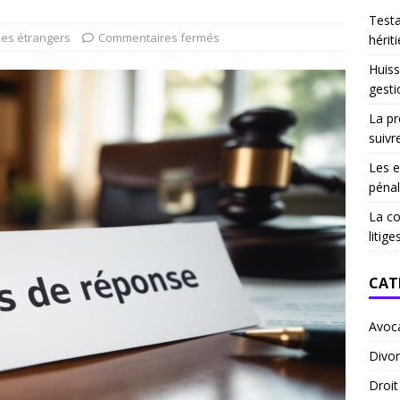
Test
des étrangers
Commentaires fermés
hériti
Huiss
gesti
La pr
suivr
Les e
pénal
La co
litige
CAT
Avoc
Divor
Droi