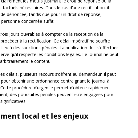
clairement les motifs justifiant le droit de réponse ou la
 factuels nécessaires. Dans le cas d’une rectification, il
itude dénoncée, tandis que pour un droit de réponse,
a personne concernée suffit.
rois jours ouvrables à compter de la réception de la
rocéder à la rectification. Ce délai impératif ne souffre
lieu à des sanctions pénales. La publication doit s’effectuer
rve qu’il respecte les conditions légales. Le journal ne peut
arbitrairement le contenu.
es délais, plusieurs recours s’offrent au demandeur. Il peut
ré pour obtenir une ordonnance contraignant le journal à
on. Cette procédure d’urgence permet d’obtenir rapidement
ement, des poursuites pénales peuvent être engagées pour
significatives.
ement local et les enjeux