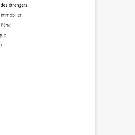
 des étrangers
 Immobilier
 Pénal
ique
n