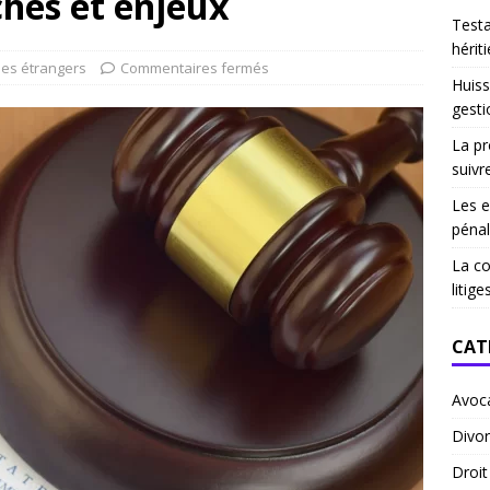
ches et enjeux
Test
hériti
des étrangers
Commentaires fermés
Huiss
gesti
La pr
suivr
Les e
pénal
La co
litige
CAT
Avoc
Divor
Droi