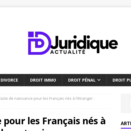
DIVORCE
DROIT IMMO
DROIT PÉNAL
DROIT PU
’acte de naissance pour les Français nés à l’étranger :
 pour les Français nés à
ART