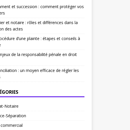
ament et succession : comment protéger vos
ers
ier et notaire : rôles et différences dans la
on des actes
océdure d’une plainte : étapes et conseils à
e
njeux de la responsabilité pénale en droit
nciliation : un moyen efficace de régler les
s
ÉGORIES
at-Notaire
ce-Séparation
t commercial