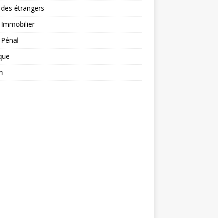
 des étrangers
 Immobilier
 Pénal
ique
n