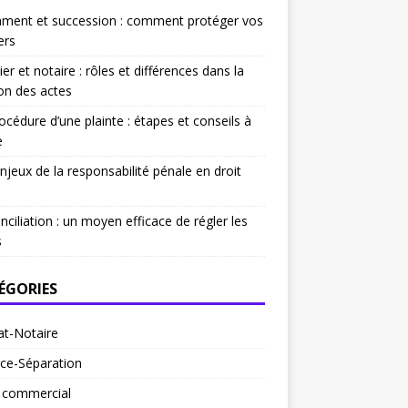
ament et succession : comment protéger vos
ers
ier et notaire : rôles et différences dans la
on des actes
océdure d’une plainte : étapes et conseils à
e
njeux de la responsabilité pénale en droit
nciliation : un moyen efficace de régler les
s
ÉGORIES
at-Notaire
ce-Séparation
t commercial