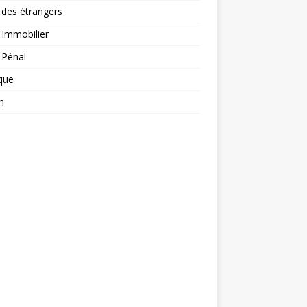
 des étrangers
 Immobilier
 Pénal
ique
n