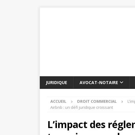
JURIDIQUE
AVOCAT-NOTAIRE
ACCUEIL
DROIT COMMERCIAL
L’im
Airbnb : un défi juridique croissant
L’impact des régle