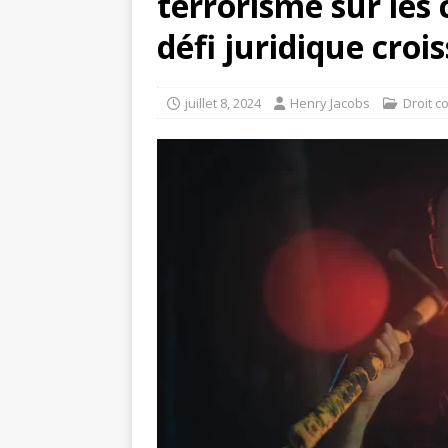
terrorisme sur les 
défi juridique croi
juillet 8, 2024
Henry Jacobs
Droit c