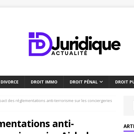
DIVORCE
DROIT IMMO
DROIT PÉNAL
DROIT PU
pact des réglementations anti-terrorisme sur les conciergeries
mentations anti-
ART