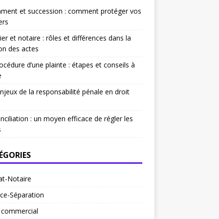
ament et succession : comment protéger vos
ers
ier et notaire : rôles et différences dans la
on des actes
océdure d’une plainte : étapes et conseils à
e
njeux de la responsabilité pénale en droit
nciliation : un moyen efficace de régler les
s
ÉGORIES
at-Notaire
ce-Séparation
t commercial