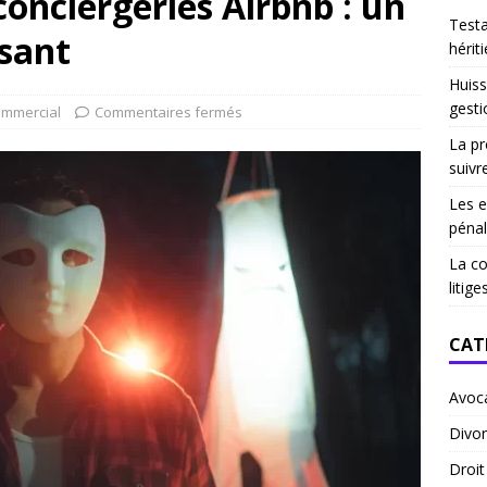
conciergeries Airbnb : un
Test
ssant
hériti
Huiss
gesti
ommercial
Commentaires fermés
La pr
suivr
Les e
pénal
La co
litige
CAT
Avoc
Divor
Droi