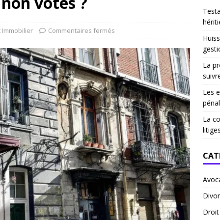
 non votés ?
Test
hériti
t Immobilier
Commentaires fermés
Huiss
gesti
La pr
suivr
Les e
pénal
La co
litige
CAT
Avoc
Divor
Droi