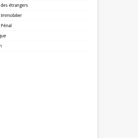
 des étrangers
 Immobilier
 Pénal
ique
n