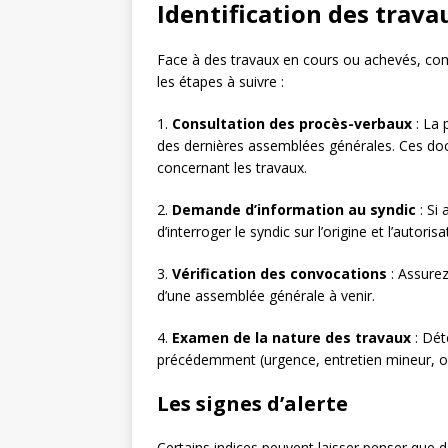
Identification des trav
Face à des travaux en cours ou achevés, comm
les étapes à suivre :
1.
Consultation des procès-verbaux
: La 
des dernières assemblées générales. Ces doc
concernant les travaux.
2.
Demande d’information au syndic
: Si 
d’interroger le syndic sur l’origine et l’autori
3.
Vérification des convocations
: Assurez
d’une assemblée générale à venir.
4.
Examen de la nature des travaux
: Dét
précédemment (urgence, entretien mineur, obl
Les signes d’alerte
Certains indices peuvent laisser penser que d