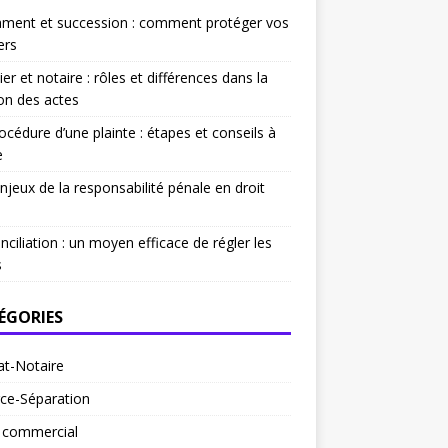
ament et succession : comment protéger vos
ers
ier et notaire : rôles et différences dans la
on des actes
océdure d’une plainte : étapes et conseils à
e
njeux de la responsabilité pénale en droit
nciliation : un moyen efficace de régler les
s
ÉGORIES
at-Notaire
ce-Séparation
t commercial