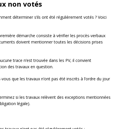
aux non votés
ent déterminer s’ils ont été régulièrement votés ? Voici
première démarche consiste à vérifier les procès-verbaux
uments doivent mentionner toutes les décisions prises
aucune trace n’est trouvée dans les PV, il convient
sation des travaux en question.
-vous que les travaux n’ont pas été inscrits à l’ordre du jour
erminez si les travaux relèvent des exceptions mentionnées
igation légale).
es travaux n’ont pas été régulièrement votés :