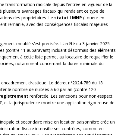
ne transformation radicale depuis l’entrée en vigueur de la
 plusieurs avantages fiscaux qui rendaient ce type de
igations des propriétaires. Le
statut LMNP
(Loueur en
ent remanié, avec des conséquences fiscales majeures
logement meublé s’est précisée. L’arrêté du 3 janvier 2025
ires (contre 11 auparavant) incluant désormais des éléments
quement à cette liste permet au locataire de requalifier le
 associées, notamment concernant la durée minimale du
un encadrement drastique. Le décret n°2024-789 du 18
er le nombre de nuitées à 60 par an (contre 120
registrement
renforcée. Les sanctions pour non-respect
€, et la jurisprudence montre une application rigoureuse de
incipale et secondaire mise en location saisonnière crée un
ministration fiscale intensifie ses contrôles, comme en