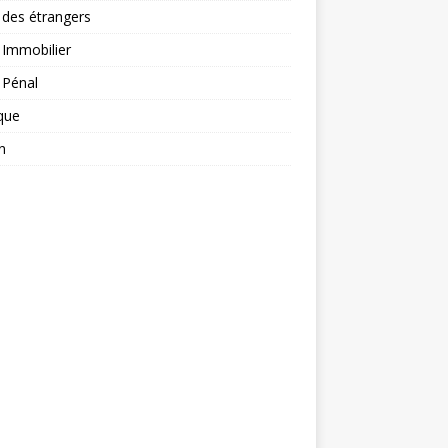
 des étrangers
 Immobilier
 Pénal
ique
n