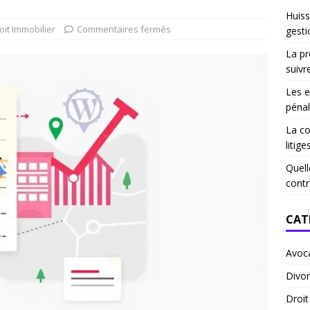
Huiss
oit Immobilier
Commentaires fermés
gesti
La pr
suivr
Les e
pénal
La co
litige
Quell
contr
CAT
Avoc
Divor
Droi