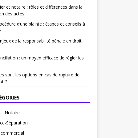
ier et notaire : rôles et différences dans la
on des actes
océdure d’une plainte : étapes et conseils à
e
njeux de la responsabilité pénale en droit
nciliation : un moyen efficace de régler les
s
es sont les options en cas de rupture de
at ?
ÉGORIES
at-Notaire
ce-Séparation
t commercial