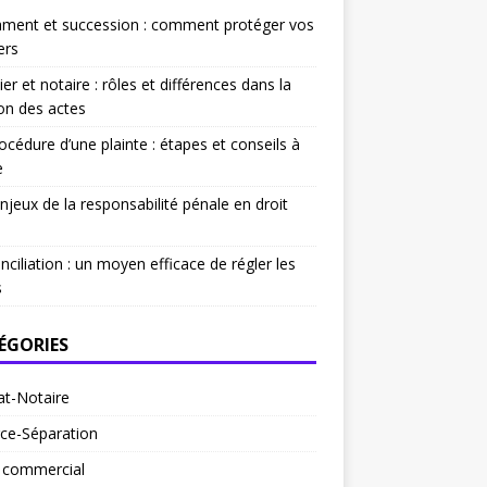
ament et succession : comment protéger vos
ers
ier et notaire : rôles et différences dans la
on des actes
océdure d’une plainte : étapes et conseils à
e
njeux de la responsabilité pénale en droit
nciliation : un moyen efficace de régler les
s
ÉGORIES
at-Notaire
ce-Séparation
t commercial