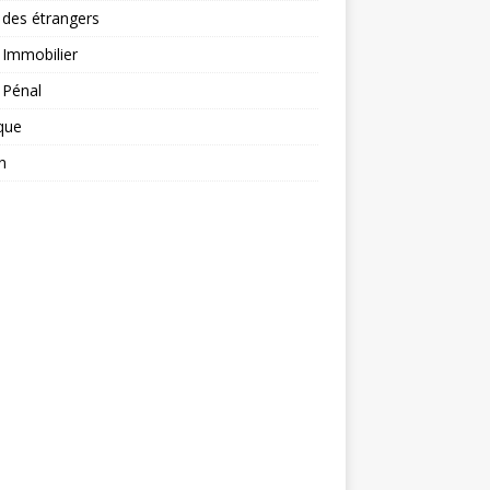
 des étrangers
 Immobilier
 Pénal
ique
n