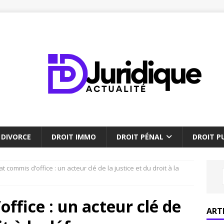
DIVORCE
DROIT IMMO
DROIT PÉNAL
DROIT PU
at commis d’office : un acteur clé de la justice et du droit à la
ffice : un acteur clé de
ART