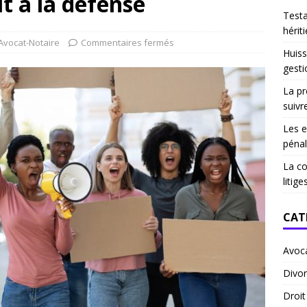
it à la défense
Test
hériti
Avocat-Notaire
Commentaires fermés
Huiss
gesti
La pr
suivr
Les e
pénal
La co
litige
CAT
Avoc
Divor
Droi