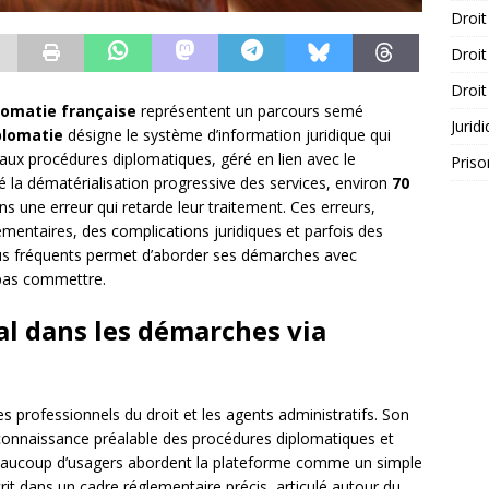
Droit
Droit
Droit
lomatie française
représentent un parcours semé
Jurid
plomatie
désigne le système d’information juridique qui
 aux procédures diplomatiques, géré en lien avec le
Priso
é la dématérialisation progressive des services, environ
70
 une erreur qui retarde leur traitement. Ces erreurs,
émentaires, des complications juridiques et parfois des
plus fréquents permet d’aborder ses démarches avec
 pas commettre.
l dans les démarches via
es professionnels du droit et les agents administratifs. Son
 connaissance préalable des procédures diplomatiques et
Beaucoup d’usagers abordent la plateforme comme un simple
scrit dans un cadre réglementaire précis, articulé autour du