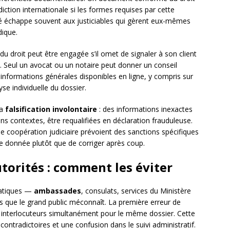
diction internationale si les formes requises par cette
ité échappe souvent aux justiciables qui gèrent eux-mêmes
ique.
du droit peut être engagée s’il omet de signaler à son client
e. Seul un avocat ou un notaire peut donner un conseil
 informations générales disponibles en ligne, y compris sur
se individuelle du dossier.
la
falsification involontaire
: des informations inexactes
s contextes, être requalifiées en déclaration frauduleuse.
e coopération judiciaire prévoient des sanctions spécifiques
que donnée plutôt que de corriger après coup.
torités : comment les éviter
matiques —
ambassades
, consulats, services du Ministère
s que le grand public méconnaît. La première erreur de
s interlocuteurs simultanément pour le même dossier. Cette
ntradictoires et une confusion dans le suivi administratif.