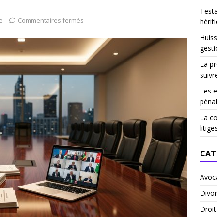
Test
e
Commentaires fermés
hériti
Huiss
gesti
La pr
suivr
Les e
pénal
La co
litige
CAT
Avoc
Divor
Droi