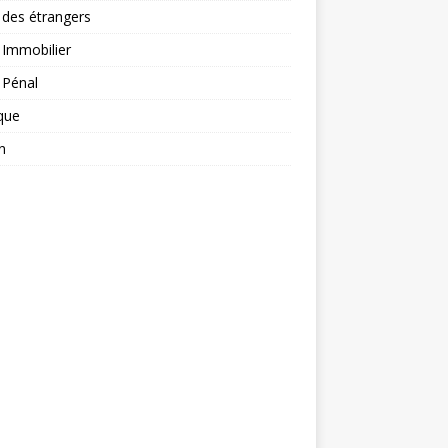
 des étrangers
 Immobilier
 Pénal
ique
n