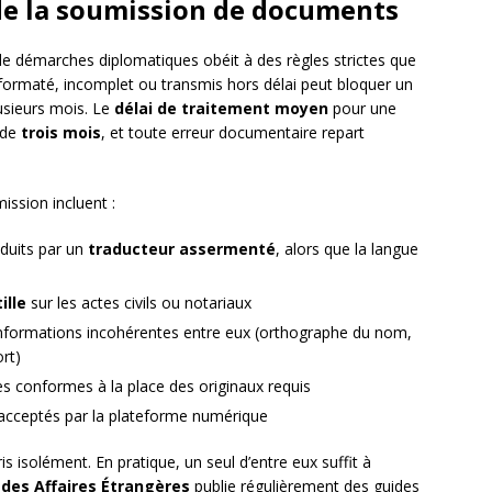
 de la soumission de documents
e démarches diplomatiques obéit à des règles strictes que
rmaté, incomplet ou transmis hors délai peut bloquer un
usieurs mois. Le
délai de traitement moyen
pour une
 de
trois mois
, et toute erreur documentaire repart
ission incluent :
duits par un
traducteur assermenté
, alors que la langue
ille
sur les actes civils ou notariaux
informations incohérentes entre eux (orthographe du nom,
rt)
es conformes à la place des originaux requis
 acceptés par la plateforme numérique
 isolément. En pratique, un seul d’entre eux suffit à
 des Affaires Étrangères
publie régulièrement des guides