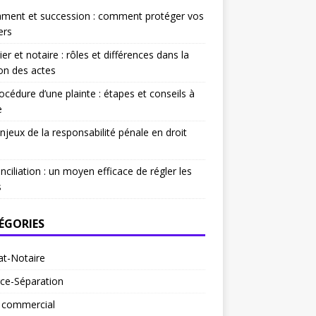
ament et succession : comment protéger vos
ers
ier et notaire : rôles et différences dans la
on des actes
océdure d’une plainte : étapes et conseils à
e
njeux de la responsabilité pénale en droit
nciliation : un moyen efficace de régler les
s
ÉGORIES
at-Notaire
ce-Séparation
t commercial