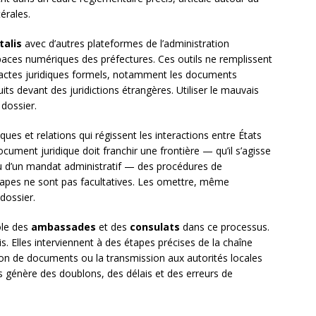
érales.
talis
avec d’autres plateformes de l’administration
paces numériques des préfectures. Ces outils ne remplissent
s actes juridiques formels, notamment les documents
uits devant des juridictions étrangères. Utiliser le mauvais
dossier.
ues et relations qui régissent les interactions entre États
cument juridique doit franchir une frontière — qu’il s’agisse
 ou d’un mandat administratif — des procédures de
 étapes ne sont pas facultatives. Les omettre, même
 dossier.
ôle des
ambassades
et des
consulats
dans ce processus.
s. Elles interviennent à des étapes précises de la chaîne
ion de documents ou la transmission aux autorités locales
es génère des doublons, des délais et des erreurs de