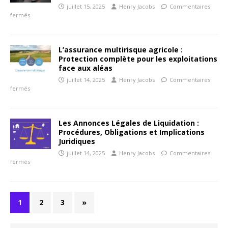
juillet 15, 2025
Henry Jacobs
Commentaires
fermés
L’assurance multirisque agricole :
Protection complète pour les exploitations
face aux aléas
juillet 14, 2025
Henry Jacobs
Commentaires
fermés
Les Annonces Légales de Liquidation :
Procédures, Obligations et Implications
Juridiques
juillet 14, 2025
Henry Jacobs
Commentaires
fermés
1
2
3
»