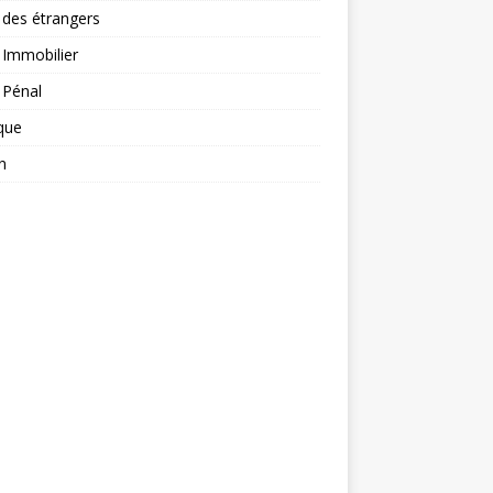
 des étrangers
 Immobilier
 Pénal
ique
n