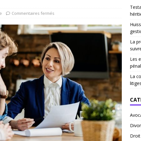
Test
e
Commentaires fermés
hériti
Huiss
gesti
La pr
suivr
Les e
pénal
La co
litige
CAT
Avoc
Divor
Droi