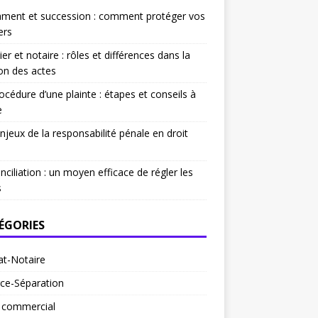
ament et succession : comment protéger vos
ers
ier et notaire : rôles et différences dans la
on des actes
océdure d’une plainte : étapes et conseils à
e
njeux de la responsabilité pénale en droit
nciliation : un moyen efficace de régler les
s
ÉGORIES
at-Notaire
ce-Séparation
t commercial