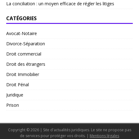
La conciliation : un moyen efficace de régler les litiges
CATÉGORIES
Avocat-Notaire
Divorce-Séparation
Droit commercial
Droit des étrangers
Droit Immobilier
Droit Pénal
Juridique
Prison
Copyright © 2026 | Site d'actualités juridiques. Le site ne propose pas
de services pour protéger vos droits.
|
Mentions légales