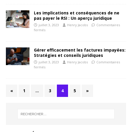
Les implications et conséquences de ne
pas payer le RSI : Un aperçu juridique
juillet 3, 2023
Henry Jacobs
Commentaires
fermés
Gérer efficacement les factures impayées:
Stratégies et conseils juridiques
juillet 3, 2023
Henry Jacobs
Commentaires
fermés
«
1
…
3
4
5
»