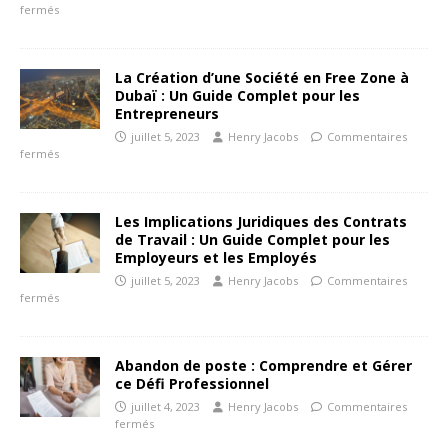
fermés
La Création d’une Société en Free Zone à
Dubaï : Un Guide Complet pour les
Entrepreneurs
juillet 5, 2023
Henry Jacobs
Commentaires
fermés
Les Implications Juridiques des Contrats
de Travail : Un Guide Complet pour les
Employeurs et les Employés
juillet 5, 2023
Henry Jacobs
Commentaires
fermés
Abandon de poste : Comprendre et Gérer
ce Défi Professionnel
juillet 4, 2023
Henry Jacobs
Commentaires
fermés