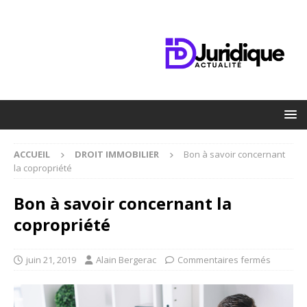
ACCUEIL
DROIT IMMOBILIER
Bon à savoir concernant
la copropriété
Bon à savoir concernant la
copropriété
juin 21, 2019
Alain Bergerac
Commentaires fermés