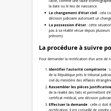
l’acte, comme une faute d’orthographe
la date ou le lieu de naissance.
Le changement d’état civil
: cela c
décision judiciaire autorisant un change
La possession d’état
: cette situatio
pas à sa réalité vécue depuis plusieur
prénom).
La procédure à suivre po
Pour demander la rectification d’un acte de n
Identifier l’autorité compétente
: 
de la République près le tribunal judici
civil du ministère des Affaires étrangè
Rassembler les pièces justificativ
de la réalité des faits et permettent d
certificat médical, une décision judiciair
Effectuer la demande
: celle-ci doit
rectification. Il est conseillé de joindre