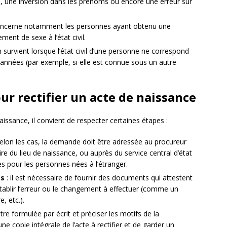
, une inversion dans les prénoms ou encore une erreur sur
oncerne notamment les personnes ayant obtenu une
ment de sexe à l’état civil.
n survient lorsque l’état civil d’une personne ne correspond
s années (par exemple, si elle est connue sous un autre
ur rectifier un acte de naissance
aissance, il convient de respecter certaines étapes :
selon les cas, la demande doit être adressée au procureur
aire du lieu de naissance, ou auprès du service central d’état
res pour les personnes nées à l’étranger.
es
: il est nécessaire de fournir des documents qui attestent
’établir l’erreur ou le changement à effectuer (comme un
e, etc.).
 être formulée par écrit et préciser les motifs de la
 une copie intégrale de l’acte à rectifier et de garder un