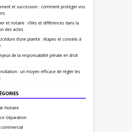
ament et succession : comment protéger vos
ers
ier et notaire : rôles et différences dans la
on des actes
océdure d’une plainte : étapes et conseils à
e
njeux de la responsabilité pénale en droit
nciliation : un moyen efficace de régler les
s
ÉGORIES
at-Notaire
ce-Séparation
t commercial