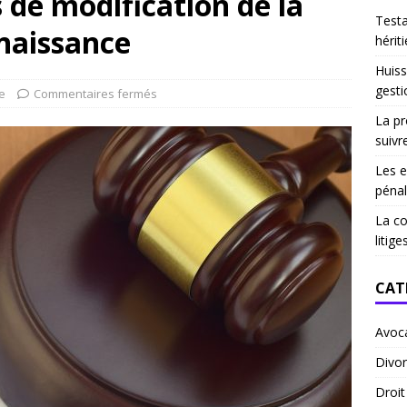
s de modification de la
Test
 naissance
hériti
Huiss
gesti
e
Commentaires fermés
La pr
suivr
Les e
pénal
La co
litige
CAT
Avoc
Divor
Droi