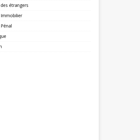
 des étrangers
 Immobilier
 Pénal
ique
n