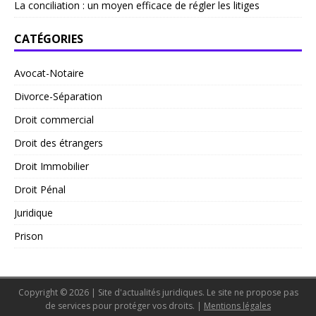
La conciliation : un moyen efficace de régler les litiges
CATÉGORIES
Avocat-Notaire
Divorce-Séparation
Droit commercial
Droit des étrangers
Droit Immobilier
Droit Pénal
Juridique
Prison
Copyright © 2026 | Site d'actualités juridiques. Le site ne propose pas
de services pour protéger vos droits.
|
Mentions légales